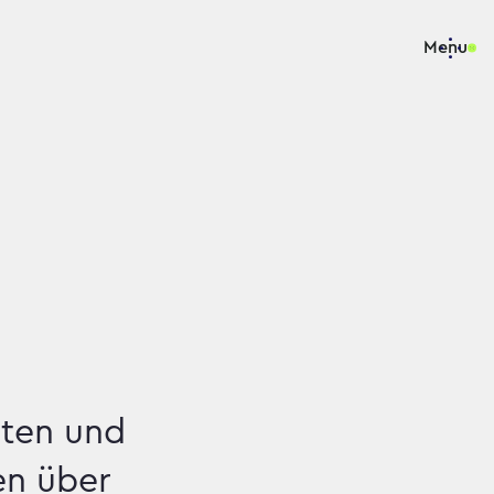
Menu
aten und
en über