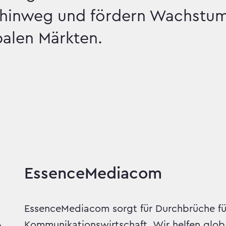
m hinweg und fördern Wachstu
balen Märkten.
stum, umgesetzt
EssenceMediacom
EssenceMediacom sorgt für Durchbrüche fü
Kommunikationswirtschaft. Wir helfen glob